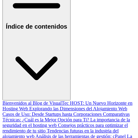
Índice de contenidos
Bienvenidos al Blog de VisualTec HOST: Un Nuevo Horizonte en
Hosting Web
Explorando las Dimensiones del Alojamiento Web
Casos de Uso: Desde Startups hasta Corporaciones
Comparativas
Técnicas: ¿Cuál es la Mejor Opción para Ti?
La importancia de la
seguridad en el hosting web
Consejos prácticos para optimizar el
rendimiento de tu sitio
Tendencias futuras en la industria del
alojamiento web
Análisis de las herramientas de gestión: cPanel
La