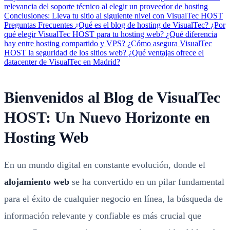
relevancia del soporte técnico al elegir un proveedor de hosting
Conclusiones: Lleva tu sitio al siguiente nivel con VisualTec HOST
Preguntas Frecuentes
¿Qué es el blog de hosting de VisualTec?
¿Por
qué elegir VisualTec HOST para tu hosting web?
¿Qué diferencia
hay entre hosting compartido y VPS?
¿Cómo asegura VisualTec
HOST la seguridad de los sitios web?
¿Qué ventajas ofrece el
datacenter de VisualTec en Madrid?
Bienvenidos al Blog de VisualTec
HOST: Un Nuevo Horizonte en
Hosting Web
En un mundo digital en constante evolución, donde el
alojamiento web
se ha convertido en un pilar fundamental
para el éxito de cualquier negocio en línea, la búsqueda de
información relevante y confiable es más crucial que