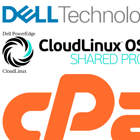
Dell PowerEdge
CloudLinux