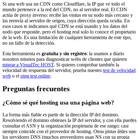
Si una web usa un CDN como Cloudflare, la IP que ve todo el
mundo pertenece a la red del CDN, no al servidor real. El CDN
actúa de proxy inverso: recibe las visitas en su nodo más cercano y
las reenvía al servidor de origen, cuya dirección queda oculta. En
esos casos te indicamos qué CDN se está usando y los datos del
nodo que responde, pero el hosting real solo lo conoce el propietario
de la web. Es una limitación de cualquier herramienta de este tipo,
no un fallo de la detección.
Esta herramienta es
gratuita y sin registro
: la usamos a diario
nosotros mismos para diagnosticar webs de clientes que quieren
migrar a VisualTec HOST
. Si quieres comprobar también la
velocidad de respuesta del servidor, prueba nuestro
test de velocidad
web
o el
ping test online
.
Preguntas frecuentes
¿Cómo sé qué hosting usa una página web?
La forma más fiable es partir de la dirección IP del dominio.
Resolviendo el dominio obtienes la IP del servidor, y con ella puedes
consultar el ASN y la organización propietaria de ese rango: casi
siempre coincide con el proveedor de hosting. Otras pistas útiles son
los servidores DNS (muchos proveedores usan NS con su propia