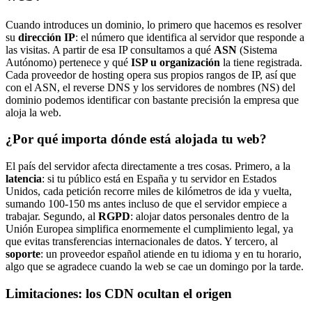
Cuando introduces un dominio, lo primero que hacemos es resolver
su
dirección IP
: el número que identifica al servidor que responde a
las visitas. A partir de esa IP consultamos a qué
ASN
(Sistema
Autónomo) pertenece y qué
ISP u organización
la tiene registrada.
Cada proveedor de hosting opera sus propios rangos de IP, así que
con el ASN, el reverse DNS y los servidores de nombres (NS) del
dominio podemos identificar con bastante precisión la empresa que
aloja la web.
¿Por qué importa dónde está alojada tu web?
El país del servidor afecta directamente a tres cosas. Primero, a la
latencia
: si tu público está en España y tu servidor en Estados
Unidos, cada petición recorre miles de kilómetros de ida y vuelta,
sumando 100-150 ms antes incluso de que el servidor empiece a
trabajar. Segundo, al
RGPD
: alojar datos personales dentro de la
Unión Europea simplifica enormemente el cumplimiento legal, ya
que evitas transferencias internacionales de datos. Y tercero, al
soporte
: un proveedor español atiende en tu idioma y en tu horario,
algo que se agradece cuando la web se cae un domingo por la tarde.
Limitaciones: los CDN ocultan el origen