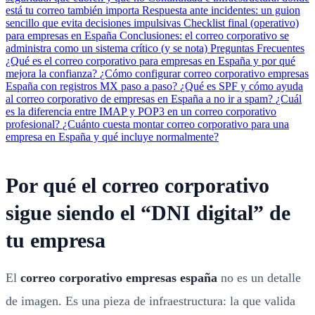
está tu correo también importa
Respuesta ante incidentes: un guion
sencillo que evita decisiones impulsivas
Checklist final (operativo)
para empresas en España
Conclusiones: el correo corporativo se
administra como un sistema crítico (y se nota)
Preguntas Frecuentes
¿Qué es el correo corporativo para empresas en España y por qué
mejora la confianza?
¿Cómo configurar correo corporativo empresas
España con registros MX paso a paso?
¿Qué es SPF y cómo ayuda
al correo corporativo de empresas en España a no ir a spam?
¿Cuál
es la diferencia entre IMAP y POP3 en un correo corporativo
profesional?
¿Cuánto cuesta montar correo corporativo para una
empresa en España y qué incluye normalmente?
Por qué el correo corporativo
sigue siendo el “DNI digital” de
tu empresa
El
correo corporativo empresas españa
no es un detalle
de imagen. Es una pieza de infraestructura: la que valida