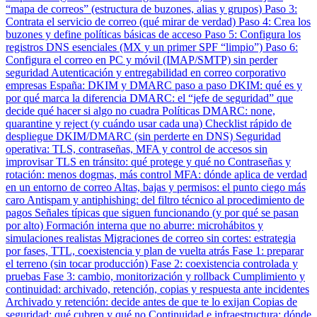
“mapa de correos” (estructura de buzones, alias y grupos)
Paso 3:
Contrata el servicio de correo (qué mirar de verdad)
Paso 4: Crea los
buzones y define políticas básicas de acceso
Paso 5: Configura los
registros DNS esenciales (MX y un primer SPF “limpio”)
Paso 6:
Configura el correo en PC y móvil (IMAP/SMTP) sin perder
seguridad
Autenticación y entregabilidad en correo corporativo
empresas España: DKIM y DMARC paso a paso
DKIM: qué es y
por qué marca la diferencia
DMARC: el “jefe de seguridad” que
decide qué hacer si algo no cuadra
Políticas DMARC: none,
quarantine y reject (y cuándo usar cada una)
Checklist rápido de
despliegue DKIM/DMARC (sin perderte en DNS)
Seguridad
operativa: TLS, contraseñas, MFA y control de accesos sin
improvisar
TLS en tránsito: qué protege y qué no
Contraseñas y
rotación: menos dogmas, más control
MFA: dónde aplica de verdad
en un entorno de correo
Altas, bajas y permisos: el punto ciego más
caro
Antispam y antiphishing: del filtro técnico al procedimiento de
pagos
Señales típicas que siguen funcionando (y por qué se pasan
por alto)
Formación interna que no aburre: microhábitos y
simulaciones realistas
Migraciones de correo sin cortes: estrategia
por fases, TTL, coexistencia y plan de vuelta atrás
Fase 1: preparar
el terreno (sin tocar producción)
Fase 2: coexistencia controlada y
pruebas
Fase 3: cambio, monitorización y rollback
Cumplimiento y
continuidad: archivado, retención, copias y respuesta ante incidentes
Archivado y retención: decide antes de que te lo exijan
Copias de
seguridad: qué cubren y qué no
Continuidad e infraestructura: dónde