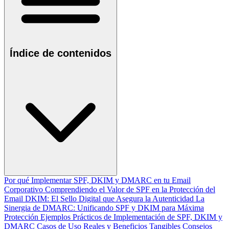
Índice de contenidos
Por qué Implementar SPF, DKIM y DMARC en tu Email
Corporativo
Comprendiendo el Valor de SPF en la Protección del
Email
DKIM: El Sello Digital que Asegura la Autenticidad
La
Sinergia de DMARC: Unificando SPF y DKIM para Máxima
Protección
Ejemplos Prácticos de Implementación de SPF, DKIM y
DMARC
Casos de Uso Reales y Beneficios Tangibles
Consejos