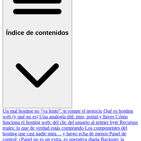
Índice de contenidos
Un mal hosting no “va lento”: te rompe el negocio
Qué es hosting
web (y qué no es)
Una analogía útil: piso, portal y llaves
Cómo
funciona el hosting web: del clic del usuario al primer byte
Recursos
reales: lo que de verdad estás comprando
Los componentes del
hosting que casi nadie mira… y luego echa de menos
Panel de
control: cPanel no es un extra, es operativa diaria
Backups: la