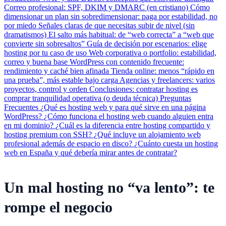
Correo profesional: SPF, DKIM y DMARC (en cristiano)
Cómo
dimensionar un plan sin sobredimensionar: paga por estabilidad, no
por miedo
Señales claras de que necesitas subir de nivel (sin
dramatismos)
El salto más habitual: de “web correcta” a “web que
convierte sin sobresaltos”
Guía de decisión por escenarios: elige
hosting por tu caso de uso
Web corporativa o portfolio: estabilidad,
correo y buena base
WordPress con contenido frecuente:
rendimiento y caché bien afinada
Tienda online: menos “rápido en
una prueba”, más estable bajo carga
Agencias y freelancers: varios
proyectos, control y orden
Conclusiones: contratar hosting es
comprar tranquilidad operativa (o deuda técnica)
Preguntas
Frecuentes
¿Qué es hosting web y para qué sirve en una página
WordPress?
¿Cómo funciona el hosting web cuando alguien entra
en mi dominio?
¿Cuál es la diferencia entre hosting compartido y
hosting premium con SSH?
¿Qué incluye un alojamiento web
profesional además de espacio en disco?
¿Cuánto cuesta un hosting
web en España y qué debería mirar antes de contratar?
Un mal hosting no “va lento”: te
rompe el negocio