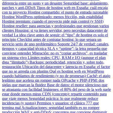
diferencia entre un susto y un desastre
Seguridad base: aislamiento,
parches y anti-DDoS
Tipos de hosting web en España: cuál encaja
con tu proyecto
Hosting compartido: el punto de entrada razonable
Hosting WordPress optimizado: menos fricción, más estabilidad
Hosting premium: cuando el proyecto pide más control (y SSH)
Hosting reseller: para agencias y profesionales que gestionan varios
clientes
Housing: si ya tienes servidor, pero necesitas datacenter de
verdad
La idea clave antes de seguir: el “tipo” de hosting es solo el
principio
Checklist antes de contratar hosting: lo que separa un
servicio serio de uno problemático
Soporte 24/7 de verdad: canales,
tiempos y capacidad técnica
SLA y “uptime”: la letra pequeña que
conviene entender
Migración: no es “copiar archivos”, es trasladar
un sistema vivo
Límites reales: CPU, RAM e I/O (aunque el plan
diga “ilimitado”)
Backups: periodicidad, retención y, sobre todo,
restauración
Ubicación del datacenter y latencia en España: el factor
que no se arregla con plugins
Qué es hosting web en WordPress
cuando hablamos de rendimiento (y no de promesas)
Caché: el atajo
legítimo que acelera sin romper nada
OPcache y PHP-FPM: dos
siglas que marcan la fluidez
Base de datos: el motor silencioso que
se atraganta con facilidad
Imágenes: el 80% del peso de la web suele
estar donde menos miras
CDN (concepto): repartir contenido para
que viaje menos
Seguridad práctica: lo que realmente reduce
incidencias (y sustos)
Permisos y usuarios: el clásico 777 que
termina mal
Actualizaciones: seguridad también es no romper
producción
WAF y anti-DDoS: conceptos que conviene distinguir