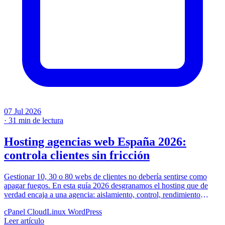
07 Jul 2026
·
31 min de lectura
Hosting agencias web España 2026:
controla clientes sin fricción
Gestionar 10, 30 o 80 webs de clientes no debería sentirse como
apagar fuegos. En esta guía 2026 desgranamos el hosting que de
verdad encaja a una agencia: aislamiento, control, rendimiento
NVMe y soporte 24/7, con precios claros desde 4,90€/mes.
cPanel
CloudLinux
WordPress
Leer artículo