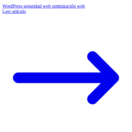
para garantizar el máximo rendimiento de tu sitio web.
WordPress
seguridad web
optimización web
Leer artículo