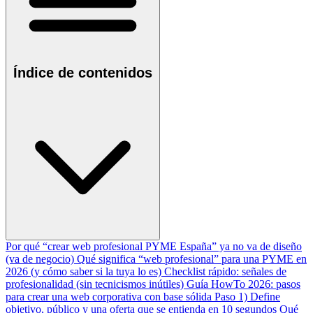
Índice de contenidos
Por qué “crear web profesional PYME España” ya no va de diseño
(va de negocio)
Qué significa “web profesional” para una PYME en
2026 (y cómo saber si la tuya lo es)
Checklist rápido: señales de
profesionalidad (sin tecnicismos inútiles)
Guía HowTo 2026: pasos
para crear una web corporativa con base sólida
Paso 1) Define
objetivo, público y una oferta que se entienda en 10 segundos
Qué