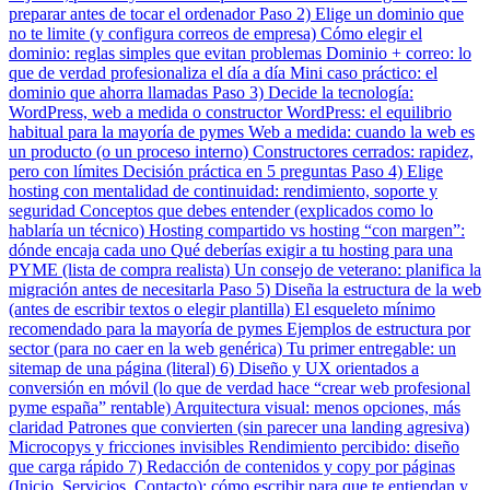
preparar antes de tocar el ordenador
Paso 2) Elige un dominio que
no te limite (y configura correos de empresa)
Cómo elegir el
dominio: reglas simples que evitan problemas
Dominio + correo: lo
que de verdad profesionaliza el día a día
Mini caso práctico: el
dominio que ahorra llamadas
Paso 3) Decide la tecnología:
WordPress, web a medida o constructor
WordPress: el equilibrio
habitual para la mayoría de pymes
Web a medida: cuando la web es
un producto (o un proceso interno)
Constructores cerrados: rapidez,
pero con límites
Decisión práctica en 5 preguntas
Paso 4) Elige
hosting con mentalidad de continuidad: rendimiento, soporte y
seguridad
Conceptos que debes entender (explicados como lo
hablaría un técnico)
Hosting compartido vs hosting “con margen”:
dónde encaja cada uno
Qué deberías exigir a tu hosting para una
PYME (lista de compra realista)
Un consejo de veterano: planifica la
migración antes de necesitarla
Paso 5) Diseña la estructura de la web
(antes de escribir textos o elegir plantilla)
El esqueleto mínimo
recomendado para la mayoría de pymes
Ejemplos de estructura por
sector (para no caer en la web genérica)
Tu primer entregable: un
sitemap de una página (literal)
6) Diseño y UX orientados a
conversión en móvil (lo que de verdad hace “crear web profesional
pyme españa” rentable)
Arquitectura visual: menos opciones, más
claridad
Patrones que convierten (sin parecer una landing agresiva)
Microcopys y fricciones invisibles
Rendimiento percibido: diseño
que carga rápido
7) Redacción de contenidos y copy por páginas
(Inicio, Servicios, Contacto): cómo escribir para que te entiendan y