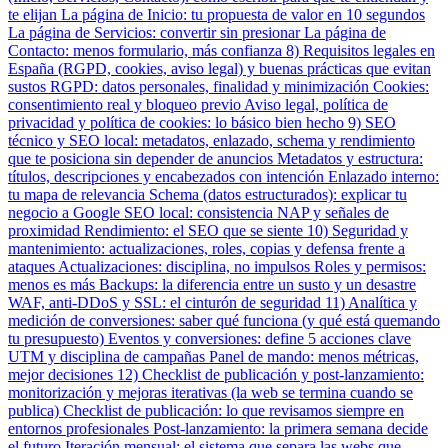
te elijan
La página de Inicio: tu propuesta de valor en 10 segundos
La página de Servicios: convertir sin presionar
La página de
Contacto: menos formulario, más confianza
8) Requisitos legales en
España (RGPD, cookies, aviso legal) y buenas prácticas que evitan
sustos
RGPD: datos personales, finalidad y minimización
Cookies:
consentimiento real y bloqueo previo
Aviso legal, política de
privacidad y política de cookies: lo básico bien hecho
9) SEO
técnico y SEO local: metadatos, enlazado, schema y rendimiento
que te posiciona sin depender de anuncios
Metadatos y estructura:
títulos, descripciones y encabezados con intención
Enlazado interno:
tu mapa de relevancia
Schema (datos estructurados): explicar tu
negocio a Google
SEO local: consistencia NAP y señales de
proximidad
Rendimiento: el SEO que se siente
10) Seguridad y
mantenimiento: actualizaciones, roles, copias y defensa frente a
ataques
Actualizaciones: disciplina, no impulsos
Roles y permisos:
menos es más
Backups: la diferencia entre un susto y un desastre
WAF, anti-DDoS y SSL: el cinturón de seguridad
11) Analítica y
medición de conversiones: saber qué funciona (y qué está quemando
tu presupuesto)
Eventos y conversiones: define 5 acciones clave
UTM y disciplina de campañas
Panel de mando: menos métricas,
mejor decisiones
12) Checklist de publicación y post-lanzamiento:
monitorización y mejoras iterativas (la web se termina cuando se
publica)
Checklist de publicación: lo que revisamos siempre en
entornos profesionales
Post-lanzamiento: la primera semana decide
el futuro
Iteración mensual: el sistema que separa las webs que