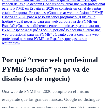
venden de las que decoran
Conclusiones: crear una web profesional
para tu PYME en España en 2026 es construir un canal de ventas
estable
Preguntas Frecuentes
¿Cómo crear web profesional PYME
España en 2026 paso a paso sin saber programar?
¿Qué es un
hosting y cuál necesito para una web corporativa de PYME en
España?
¿Cuál es la diferencia entre dominio .es y .com para una
PYME española?
¿Qué es SSL y por qué lo necesito al crear una
web profesional para mi PYME?
¿Cuánto cuesta crear una web
profesional para una PYME en España y qué gastos son
recurrentes?
Por qué “crear web profesional
PYME España” ya no va de
diseño (va de negocio)
Una web de PYME en 2026 compite en el mismo
escaparate que las grandes marcas: Google no distingue
por tamaño, y el usuario tampoco perdona. Si tu página