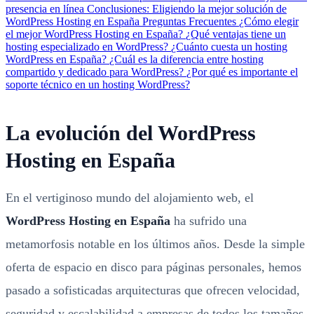
presencia en línea
Conclusiones: Eligiendo la mejor solución de
WordPress Hosting en España
Preguntas Frecuentes
¿Cómo elegir
el mejor WordPress Hosting en España?
¿Qué ventajas tiene un
hosting especializado en WordPress?
¿Cuánto cuesta un hosting
WordPress en España?
¿Cuál es la diferencia entre hosting
compartido y dedicado para WordPress?
¿Por qué es importante el
soporte técnico en un hosting WordPress?
La evolución del WordPress
Hosting en España
En el vertiginoso mundo del alojamiento web, el
WordPress Hosting en España
ha sufrido una
metamorfosis notable en los últimos años. Desde la simple
oferta de espacio en disco para páginas personales, hemos
pasado a sofisticadas arquitecturas que ofrecen velocidad,
seguridad y escalabilidad a empresas de todos los tamaños.