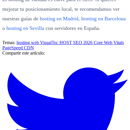
mejorar tu posicionamiento local, te recomendamos ver
nuestras guías de
hosting en Madrid
,
hosting en Barcelona
o
hosting en Sevilla
con servidores en España.
Temas:
hosting web
VisualTec HOST
SEO
2026
Core Web Vitals
PageSpeed
CDN
Compartir este artículo: